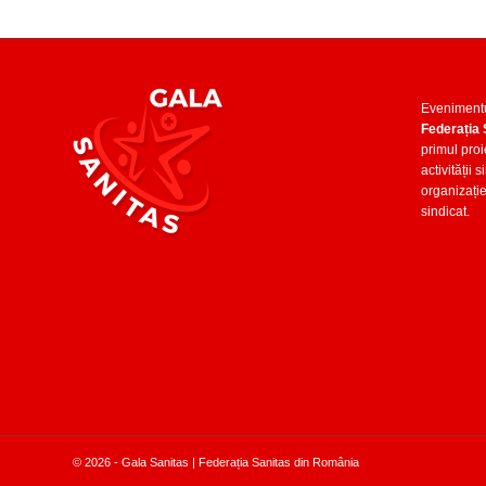
Eveniment
Federația
primul proi
activității
organizați
sindicat.
© 2026 -
Gala Sanitas | Federația Sanitas din România