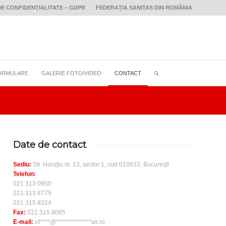
DE CONFIDENȚIALITATE – GDPR
FEDERAȚIA SANITAS DIN ROMÂNIA
ORMULARE
GALERIE FOTO/VIDEO
CONTACT
Date de contact
Sediu:
Str. Horațiu nr. 13, sector 1, cod 010833, București
Telefon:
021 313 0950
021 313 8775
021 315 8324
Fax:
021 315 8065
E-mail:
of****@**************as.ro