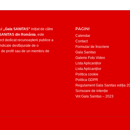
PAGINI
ul
„Gala SANITAS”
inițiat de către
 SANITAS din România
, este
Calendar
ect dedicat recunoașterii publice a
Contact
 sindicale desfășurate de o
Formular de înscriere
e de profil sau de un membru de
Gala Sanitas
Galerie Foto Video
Lista Aplicanților
Lista Aplicanților
Politica cookie
Politica GDPR
Regulament Gala Sanitas ediția 2
Scrisoare de intenție
Vot Gala Sanitas – 2023