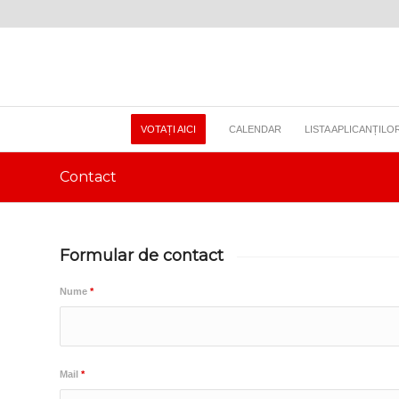
VOTAȚI AICI
CALENDAR
LISTA APLICANȚILO
Contact
Formular de contact
Nume
*
Mail
*