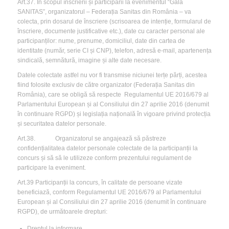
Art.37. În scopul înscrierii și participării la evenimentul “Gala
SANITAS”, organizatorul – Federația Sanitas din România – va
colecta, prin dosarul de înscriere (scrisoarea de intenție, formularul de
înscriere, documente justificative etc.), date cu caracter personal ale
participanților: nume, prenume, domiciliul, date din cartea de
identitate (număr, serie CI și CNP), telefon, adresă e-mail, apartenența
sindicală, semnătură, imagine și alte date necesare.
Datele colectate astfel nu vor fi transmise niciunei terțe părți, acestea
fiind folosite exclusiv de către organizator (Federația Sanitas din
România), care se obligă să respecte Regulamentul UE 2016/679 al
Parlamentului European și al Consiliului din 27 aprilie 2016 (denumit
în continuare RGPD) și legislația națională în vigoare privind protecția
și securitatea datelor personale.
Art.38. Organizatorul se angajează să păstreze
confidențialitatea datelor personale colectate de la participanții la
concurs și să să le utilizeze conform prezentului regulament de
participare la eveniment.
Art.39 Participanții la concurs, în calitate de persoane vizate
beneficiază, conform Regulamentul UE 2016/679 al Parlamentului
European și al Consiliului din 27 aprilie 2016 (denumit în continuare
RGPD), de următoarele drepturi:
Dreptul la informare