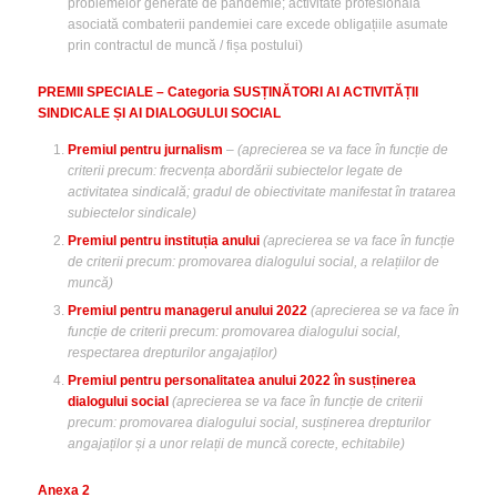
problemelor generate de pandemie; activitate profesională
asociată combaterii pandemiei care excede obligațiile asumate
prin contractul de muncă / fișa postului)
PREMII SPECIALE – Categoria SUSȚINĂTORI AI ACTIVITĂȚII
SINDICALE ȘI AI DIALOGULUI SOCIAL
Premiul pentru jurnalism
–
(aprecierea se va face în funcție de
criterii precum: frecvența abordării subiectelor legate de
activitatea sindicală; gradul de obiectivitate manifestat în tratarea
subiectelor sindicale)
Premiul pentru instituția anului
(aprecierea se va face în funcție
de criterii precum: promovarea dialogului social, a relațiilor de
muncă)
Premiul pentru managerul anului 2022
(aprecierea se va face în
funcție de criterii precum: promovarea dialogului social,
respectarea drepturilor angajaților)
Premiul pentru personalitatea anului 2022 în susținerea
dialogului social
(aprecierea se va face în funcție de criterii
precum: promovarea dialogului social, susținerea drepturilor
angajaților și a unor relații de muncă corecte, echitabile)
Anexa 2