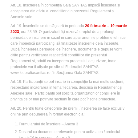
Art. 18. Înscrierea în competiția Gala SANITAS implică însușirea și
acceptarea din oficiu a condițiilor din prezentul Regulament și
Anexele sale.
Art. 19. Înscrierile se desfășoară în perioada
20 februarie – 19 martie
2023
, ora 23.59. Organizatorii își rezervă dreptul de a prelungi
perioada de înscriere în cazul în care apar anumite probleme tehnice
care împiedică participanții să finalizeze înscrierile deja începute.
După încheierea perioadei de înscriere, documentele depuse vor fi
citite pentru verificarea respectării condițiilor din prezentul
Regulament și, odată cu începerea procesului de jurizare, toate
proiectele vor fi afișate pe site-ul Federației SANITAS –
www.federatiasanitas.ro, în Secțiunea Gala SANITAS.
Art. 19. Participanții se pot înscrie în competiție la mai multe secțiuni,
respectând încadrarea în tema fiecăreia, descrisă în Regulament și
Anexele sale. Participanții pot solicita organizatorilor consiliere în
privința celor mai potrivite secțiuni în care pot înscrie proiectele.
Art. 20. Pentru toate categoriile de premii, înscrierea se face exclusiv
online prin depunerea în format electronic a:
Formularului de înscriere – Anexa 3
Dosarul cu documente relevante pentru activitatea / proiectul
înscris(ă) în concurs – Anexa 5