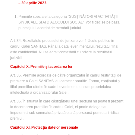
– 30 aprilie 2023.
Premiile speciale la categoria ”SUSȚINĂTORI AI ACTIVITĂȚII
SINDICALE ȘI AI DIALOGULUI SOCIAL” vor fi decise pe baza
punctajului acordat de membrii juriului.
Art. 34. Rezultatele procesului de jurizare vor fi făcute publice în
cadrul Galei SANITAS. Până la data evenimentului, rezultatul final
este confidențial. Nu se admit contestații cu privire la rezultatul
jurizării.
Capitolul X. Premiile și acordarea lor
Art. 35. Premiile acordate de către organizator în cadrul festivității de
premiere a Galei SANITAS au caracter onorific. Forma, conținutul și
titlul premiilor oferite în cadrul evenimentului sunt proprietatea
intelectuală a organizatorului Galei.
Art. 36. În situația în care câștigătorul unei secțiuni nu poate fi prezent
la decernarea premiilor în cadrul Galei, el poate delega sau
împuternici sub semnatură privată o altă persoană pentru a-i ridica
premiul.
Capitolul XI. Protecția datelor personale