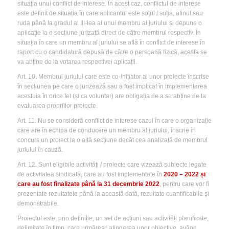
situația unui conflict de interese. În acest caz, conflictul de interese
este definit de situația în care aplicantul este soțul / soția, afinul sau
ruda până la gradul al III-lea al unui membru al juriului și depune o
aplicație la o secțiune jurizată direct de către membrul respectiv. În
situația în care un membru al juriului se află în conflict de interese în
raport cu o candidatură depusă de către o persoană fizică, acesta se
va abține de la votarea respectivei aplicații.
Art. 10. Membrul juriului care este co-inițiator al unor proiecte înscrise
în secțiunea pe care o jurizează sau a fost implicat în implementarea
acestuia în orice fel (și ca voluntar) are obligația de a se abține de la
evaluarea propriilor proiecte.
Art. 11. Nu se consideră conflict de interese cazul în care o organizație
care are în echipa de conducere un membru al juriului, înscrie în
concurs un proiect la o altă secțiune decât cea analizată de membrul
juriului în cauză.
Art. 12. Sunt eligibile activități / proiecte care vizează subiecte legate
de activitatea sindicală, care au fost implementate în
2020 – 2022 și
care au fost finalizate până la 31 decembrie 2022
, pentru care vor fi
prezentate rezultatele până la această dată, rezultate cuantificabile și
demonstrabile.
Proiectul este, prin definiție, un set de acțiuni sau activități planificate,
delimitate în timp, care urmăresc atingerea unor obiective, având