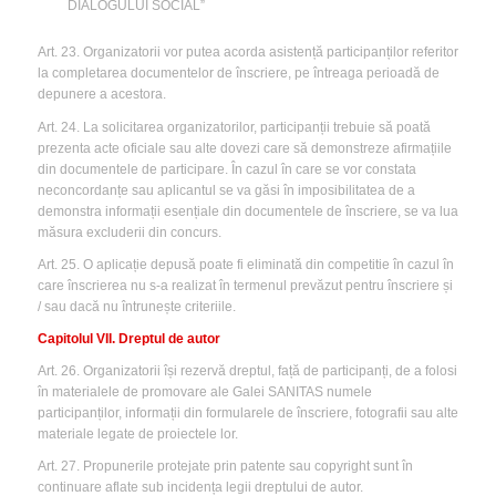
DIALOGULUI SOCIAL”
Art. 23. Organizatorii vor putea acorda asistență participanților referitor
la completarea documentelor de înscriere, pe întreaga perioadă de
depunere a acestora.
Art. 24. La solicitarea organizatorilor, participanții trebuie să poată
prezenta acte oficiale sau alte dovezi care să demonstreze afirmațiile
din documentele de participare. În cazul în care se vor constata
neconcordanțe sau aplicantul se va găsi în imposibilitatea de a
demonstra informații esențiale din documentele de înscriere, se va lua
măsura excluderii din concurs.
Art. 25. O aplicație depusă poate fi eliminată din competitie în cazul în
care înscrierea nu s-a realizat în termenul prevăzut pentru înscriere și
/ sau dacă nu întrunește criteriile.
Capitolul VII. Dreptul de autor
Art. 26. Organizatorii își rezervă dreptul, față de participanți, de a folosi
în materialele de promovare ale Galei SANITAS numele
participanților, informații din formularele de înscriere, fotografii sau alte
materiale legate de proiectele lor.
Art. 27. Propunerile protejate prin patente sau copyright sunt în
continuare aflate sub incidența legii dreptului de autor.