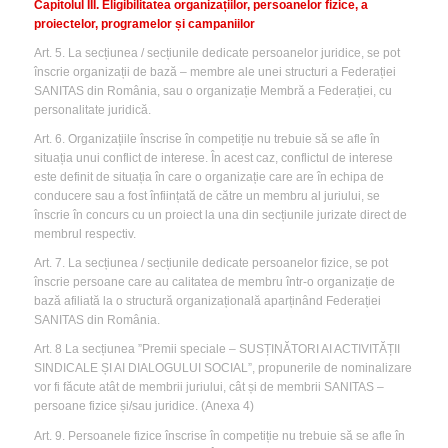
Capitolul III. Eligibilitatea organizațiilor, persoanelor fizice, a
proiectelor, programelor și campaniilor
Art. 5. La secțiunea / secțiunile dedicate persoanelor juridice, se pot
înscrie organizații de bază – membre ale unei structuri a Federației
SANITAS din România, sau o organizație Membră a Federației, cu
personalitate juridică.
Art. 6. Organizațiile înscrise în competiție nu trebuie să se afle în
situația unui conflict de interese. În acest caz, conflictul de interese
este definit de situația în care o organizație care are în echipa de
conducere sau a fost înființată de către un membru al juriului, se
înscrie în concurs cu un proiect la una din secțiunile jurizate direct de
membrul respectiv.
Art. 7. La secțiunea / secțiunile dedicate persoanelor fizice, se pot
înscrie persoane care au calitatea de membru într-o organizație de
bază afiliată la o structură organizațională aparținând Federației
SANITAS din România.
Art. 8 La secțiunea ”Premii speciale – SUSȚINĂTORI AI ACTIVITĂȚII
SINDICALE ȘI AI DIALOGULUI SOCIAL”, propunerile de nominalizare
vor fi făcute atât de membrii juriului, cât și de membrii SANITAS –
persoane fizice și/sau juridice. (Anexa 4)
Art. 9. Persoanele fizice înscrise în competiție nu trebuie să se afle în