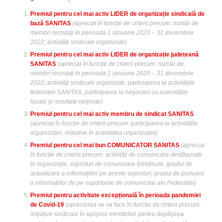
Premiul pentru cel mai activ LIDER de organizație sindicală de
bază
SANITAS
(apreciat în funcție de criterii precum: număr de
membri recrutați în perioada 1 ianuarie 2020 – 31 decembrie
2022; activități sindicale organizate)
Premiul pentru cel mai activ LIDER de organizație județeană
SANITAS
(apreciat în funcție de criterii precum: număr de
membri recrutați în perioada 1 ianuarie 2020 – 31 decembrie
2022; activități sindicale organizate; particiaprea la activitățile
federației SANITAS, participarea la negocieri cu autoritățile
locale și rezultate obținute)
Premiul pentru cel mai activ membru de sindicat SANITAS
(apreciat în funcție de criterii precum: participarea la activitățile
organizației, inițiative în activitatea organizației)
Premiul pentru cel mai bun COMUNICATOR SANITAS
(apreciat
în funcție de criterii precum: activități de comunicare desfășurate
în organizație, suporturi de comunicare întreținute, gradul de
actualizare a informațiilor pe aceste suporturi; gradul de preluare
a informațiilor de pe suporturile de comunicare ale Federației)
Premiul pentru activitate excepțională în perioada pandemiei
de Covid-19
(aprecierea se va face în funcție de criterii precum:
inițiative sindicale în sprijinul membrilor pentru depășirea