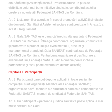
din Sănătate și Asistență socială. Proiectul aduce un plus de
vizibilitate celor mai bune initiațive sindicale, contribuind astfel la
creșterea notorietății Federației SANITAS din România.
Art. 2. Lista premiilor acordate în scopul promovării activității sindicale
din domeniul Sănătății și Asistenței sociale sunt precizate în Anexa 1 a
acestui Regulament.
Art. 3. Gala SANITAS este o marcă înregistrată aparținând Federației
SANITAS din România. Întreaga coordonare, organizare, comunicare
și promovare a proiectului și a evenimentului, precum și
managementul brandului „Gala SANITAS” sunt realizate de Federația
SANITAS din România. Pentru buna organizare și desfășurare a
evenimentului, Federația SANITAS din România poate încheia
parteneriate și / sau poate externaliza diferite activități.
Capitolul II. ParticipanțIi
Art. 3. Participanții care pot depune aplicații în toate secțiunile
competiției sunt: organizații Membre ale Federației SANITAS;
organizații de bază, membre ale structurilor sindicale componente ale
Federației SANITAS; membri de sindicat ai Federației SANITAS.
Art. 4. Un participant – persoană juridică sau fizică poate aplica la mai
multe secțiuni ale Galei.