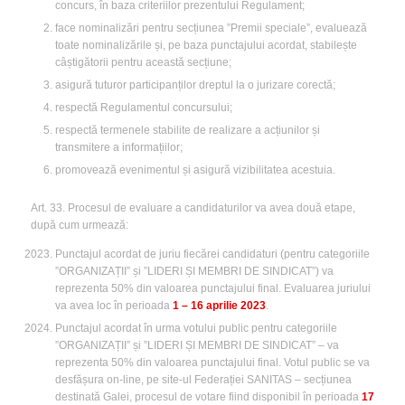
concurs, în baza criteriilor prezentului Regulament;
face nominalizări pentru secțiunea ”Premii speciale”, evaluează
toate nominalizările și, pe baza punctajului acordat, stabilește
câștigătorii pentru această secțiune;
asigură tuturor participanților dreptul la o jurizare corectă;
respectă Regulamentul concursului;
respectă termenele stabilite de realizare a acțiunilor și
transmitere a informațiilor;
promovează evenimentul și asigură vizibilitatea acestuia.
Art. 33. Procesul de evaluare a candidaturilor va avea două etape,
după cum urmează:
Punctajul acordat de juriu fiecărei candidaturi (pentru categoriile
”ORGANIZAȚII” și ”LIDERI ȘI MEMBRI DE SINDICAT”) va
reprezenta 50% din valoarea punctajului final. Evaluarea juriului
va avea loc în perioada
1 – 16 aprilie 2023
.
Punctajul acordat în urma votului public pentru categoriile
”ORGANIZAȚII” și ”LIDERI ȘI MEMBRI DE SINDICAT” – va
reprezenta 50% din valoarea punctajului final. Votul public se va
desfășura on-line, pe site-ul Federației SANITAS – secțiunea
destinată Galei, procesul de votare fiind disponibil în perioada
17