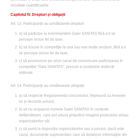
rezultate cuantificabile.
Capitolul IV. Drepturi și obligații
Art. 13. Participanții au următoarele drepturi:
a) să participe la evenimentele Galei SANITAS fără a li se
percepe niciun fel de taxe;
b) să înscrie în competiție la una sau mai multe secțiuni, fără a li
se percepe niciun fel de taxe;
c) să promoveze pe orice canal de comunicare participarea în
competiția “Gala SANITAS”, precum și posibilele distincții
obținute.
Art. 14. Participanții au următoarele obligații:
a) să respecte Regulamentul concursului, împreună cu Anexele
lui și deciziile juriului;
b) să nu angajeze numele Galei SANITAS în contexte
defăimătoare, care pot aduce prejudicii imaginii proiectului și/sau
organizatorilor săi;
c) să pună la dispoziția organizatorilor sau a juriului, dacă este
cazul, documente suplimentare care să detalieze informațiile din