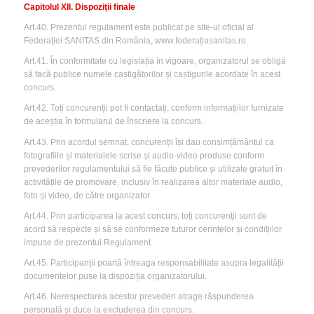
Capitolul XII. Dispoziții finale
Art.40. Prezentul regulament este publicat pe site-ul oficial al
Federației SANITAS din România, www.federațiasanitas.ro.
Art.41. În conformitate cu legislația în vigoare, organizatorul se obligă
să facă publice numele caștigătorilor și caștigurile acordate în acest
concurs.
Art.42. Toți concurenții pot fi contactați, conform informațiilor furnizate
de aceștia în formularul de înscriere la concurs.
Art.43. Prin acordul semnat, concurenții își dau consimțământul ca
fotografiile și materialele scrise și audio-video produse conform
prevederilor regulamentului să fie făcute publice și utilizate gratuit în
activitățile de promovare, inclusiv în realizarea altor materiale audio,
foto și video, de către organizator.
Art.44. Prin participarea la acest concurs, toți concurenții sunt de
acord să respecte și să se conformeze tuturor cerințelor și condițiilor
impuse de prezentul Regulament.
Art.45. Participanții poartă întreaga responsabilitate asupra legalității
documentelor puse la dispoziția organizatorului.
Art.46. Nerespectarea acestor prevederi atrage răspunderea
personală și duce la excluderea din concurs.