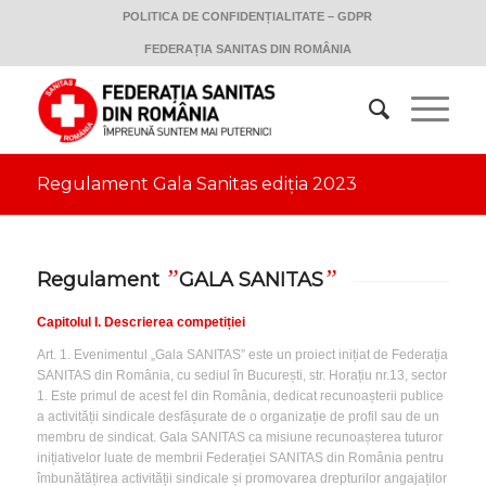
POLITICA DE CONFIDENȚIALITATE – GDPR
FEDERAȚIA SANITAS DIN ROMÂNIA
Regulament Gala Sanitas ediția 2023
”
”
Regulament
GALA SANITAS
Capitolul I. Descrierea competiției
Art. 1. Evenimentul „Gala SANITAS” este un proiect inițiat de Federația
SANITAS din România, cu sediul în București, str. Horațiu nr.13, sector
1. Este primul de acest fel din România, dedicat recunoașterii publice
a activității sindicale desfășurate de o organizație de profil sau de un
membru de sindicat. Gala SANITAS ca misiune recunoașterea tuturor
inițiativelor luate de membrii Federației SANITAS din România pentru
îmbunătățirea activității sindicale și promovarea drepturilor angajaților