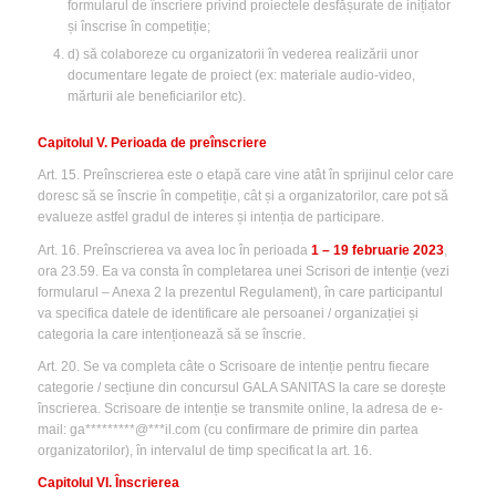
formularul de înscriere privind proiectele desfășurate de inițiator
și înscrise în competiție;
d) să colaboreze cu organizatorii în vederea realizării unor
documentare legate de proiect (ex: materiale audio-video,
mărturii ale beneficiarilor etc).
Capitolul V. Perioada de preînscriere
Art. 15. Preînscrierea este o etapă care vine atât în sprijinul celor care
doresc să se înscrie în competiție, cât și a organizatorilor, care pot să
evalueze astfel gradul de interes și intenția de participare.
Art. 16. Preînscrierea va avea loc în perioada
1 – 19 februarie 2023
,
ora 23.59. Ea va consta în completarea unei Scrisori de intenție (vezi
formularul – Anexa 2 la prezentul Regulament), în care participantul
va specifica datele de identificare ale persoanei / organizației și
categoria la care intenționează să se înscrie.
Art. 20. Se va completa câte o Scrisoare de intenție pentru fiecare
categorie / secțiune din concursul GALA SANITAS la care se dorește
înscrierea. Scrisoare de intenție se transmite online, la adresa de e-
mail:
ga*********@***il.com
(cu confirmare de primire din partea
organizatorilor), în intervalul de timp specificat la art. 16.
Capitolul VI. Înscrierea