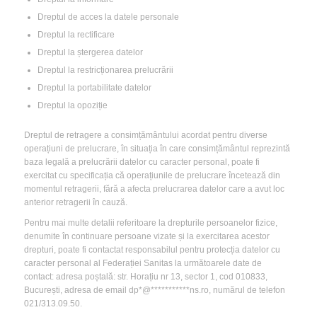
Dreptul de acces la datele personale
Dreptul la rectificare
Dreptul la ștergerea datelor
Dreptul la restricționarea prelucrării
Dreptul la portabilitate datelor
Dreptul la opoziție
Dreptul de retragere a consimțământului acordat pentru diverse
operațiuni de prelucrare, în situația în care consimțământul reprezintă
baza legală a prelucrării datelor cu caracter personal, poate fi
exercitat cu specificația că operațiunile de prelucrare încetează din
momentul retragerii, fără a afecta prelucrarea datelor care a avut loc
anterior retragerii în cauză.
Pentru mai multe detalii referitoare la drepturile persoanelor fizice,
denumite în continuare persoane vizate și la exercitarea acestor
drepturi, poate fi contactat responsabilul pentru protecția datelor cu
caracter personal al Federației Sanitas la următoarele date de
contact: adresa poștală: str. Horațiu nr 13, sector 1, cod 010833,
București, adresa de email
dp*@***********ns.ro
, numărul de telefon
021/313.09.50.