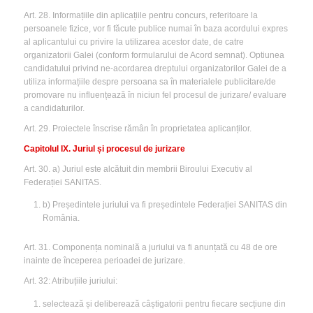
Art. 28. Informațiile din aplicațiile pentru concurs, referitoare la
persoanele fizice, vor fi făcute publice numai în baza acordului expres
al aplicantului cu privire la utilizarea acestor date, de catre
organizatorii Galei (conform formularului de Acord semnat). Optiunea
candidatului privind ne-acordarea dreptului organizatorilor Galei de a
utiliza informațiile despre persoana sa în materialele publicitare/de
promovare nu influențează în niciun fel procesul de jurizare/ evaluare
a candidaturilor.
Art. 29. Proiectele înscrise rămân în proprietatea aplicanților.
Capitolul IX. Juriul și procesul de jurizare
Art. 30. a) Juriul este alcătuit din membrii Biroului Executiv al
Federației SANITAS.
b) Președintele juriului va fi președintele Federației SANITAS din
România.
Art. 31. Componența nominală a juriului va fi anunțată cu 48 de ore
inainte de începerea perioadei de jurizare.
Art. 32: Atribuțiile juriului:
selectează și deliberează câștigatorii pentru fiecare secțiune din