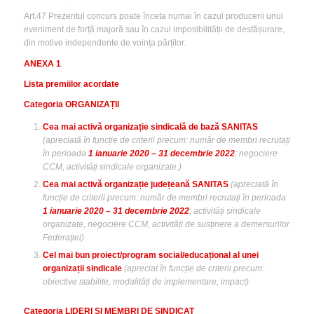
Art.47 Prezentul concurs poate înceta numai în cazul producerii unui
eveniment de forță majoră sau în cazul imposibilității de desfășurare,
din motive independente de voința părților.
ANEXA 1
Lista premiilor acordate
Categoria ORGANIZAȚII
Cea mai activă organizație sindicală de bază SANITAS
(apreciată în funcție de criterii precum: număr de membri recrutați
în perioada
1 ianuarie 2020 – 31 decembrie
2022
; negociere
CCM, activități sindicale organizate.)
Cea mai activă organizație județeană SANITAS
(apreciată în
funcție de criterii precum: număr de membri recrutați în perioada
1 ianuarie 2020 – 31 decembrie 2022
; activități sindicale
organizate, negociere CCM, activități de susținere a demersurilor
Federației)
Cel mai bun proiect/program social/educațional al unei
organizații sindicale
(apreciat în funcție de criterii precum:
obiective stabilite, modalități de implementare, impact)
Categoria LIDERI ȘI MEMBRI DE SINDICAT