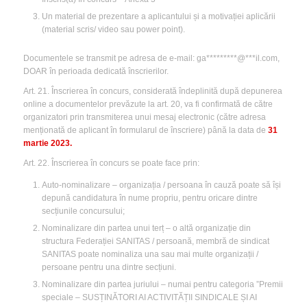
Un material de prezentare a aplicantului și a motivației aplicării
(material scris/ video sau power point).
Documentele se transmit pe adresa de e-mail:
ga*********@***il.com
,
DOAR în perioada dedicată înscrierilor.
Art. 21. Înscrierea în concurs, considerată îndeplinită după depunerea
online a documentelor prevăzute la art. 20, va fi confirmată de către
organizatori prin transmiterea unui mesaj electronic (către adresa
menționată de aplicant în formularul de înscriere) până la data de
31
martie 2023.
Art. 22. Înscrierea în concurs se poate face prin:
Auto-nominalizare – organizația / persoana în cauză poate să își
depună candidatura în nume propriu, pentru oricare dintre
secțiunile concursului;
Nominalizare din partea unui terț – o altă organizație din
structura Federației SANITAS / persoană, membră de sindicat
SANITAS poate nominaliza una sau mai multe organizații /
persoane pentru una dintre secțiuni.
Nominalizare din partea juriului – numai pentru categoria ”Premii
speciale – SUSȚINĂTORI AI ACTIVITĂȚII SINDICALE ȘI AI