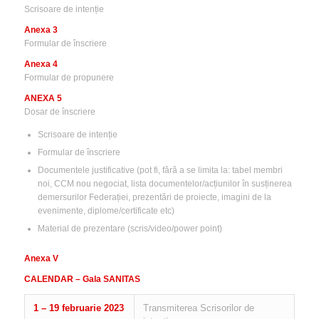
Scrisoare de intenție
Anexa 3
Formular de înscriere
Anexa 4
Formular de propunere
ANEXA 5
Dosar de înscriere
Scrisoare de intenție
Formular de înscriere
Documentele justificative (pot fi, fără a se limita la: tabel membri
noi, CCM nou negociat, lista documentelor/acțiunilor în susținerea
demersurilor Federației, prezentări de proiecte, imagini de la
evenimente, diplome/certificate etc)
Material de prezentare (scris/video/power point)
Anexa V
CALENDAR – Gala SANITAS
1 – 19 februarie 2023
Transmiterea Scrisorilor de